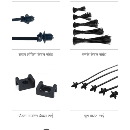
डबल लॉकिंग केबल संबंध
मनके केबल संबंध
सैडल माउंटिंग केबल टाई
पुश माउंट टाई