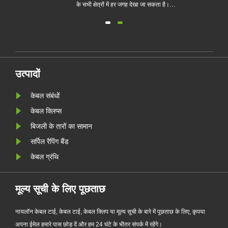
ं से
के सभी क्षेत्रों में हर जगह देखा जा सकता है।
ों के
हालांकि, हितों द्वारा संचालित, इसके उत्पादों की
ा और
गुणवत्ता भी अलग है। अच्छी गुणवत्ता का चयन
और
कैसे करें फिर भी उपभोक्ताओं की तेज आंखों की
आवश्यकता होती है। यहाँ आपके लिए कुछ ......
उत्पादों
केबल संबंधों
केबल क्लिप्स
बिजली के तारों का सामान
सर्पिल रैपिंग बैंड
केबल ग्रंथि
मूल्य सूची के लिए पूछताछ
नायलॉन केबल टाई, केबल टाई, केबल क्लिप या मूल्य सूची के बारे में पूछताछ के लिए, कृपया
अपना ईमेल हमारे पास छोड़ दें और हम 24 घंटे के भीतर संपर्क में रहेंगे।